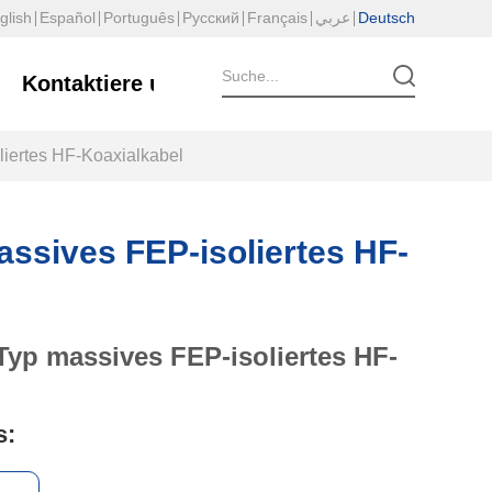
glish
Español
Português
Русский
Français
عربي
Deutsch
Kontaktiere uns
iertes HF-Koaxialkabel
assives FEP-isoliertes HF-
s: