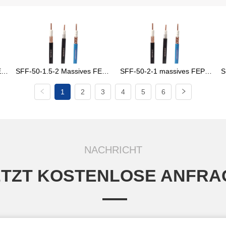
EP-
SFF-50-1.5-2 Massives FEP-
SFF-50-2-1 massives FEP-
S
l
isoliertes HF-Koaxialkabel
isoliertes HF-Koaxialkabel
1
2
3
4
5
6
NACHRICHT
ETZT KOSTENLOSE ANFRA