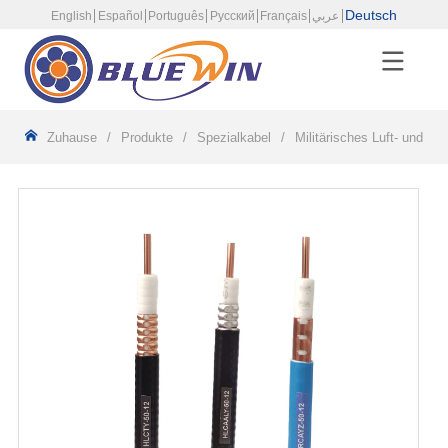
Deutsch
English
Español
Português
Русский
Français
عربي
Zuhause
/
Produkte
/
Spezialkabel
/
Militärisches Luft- und Ra