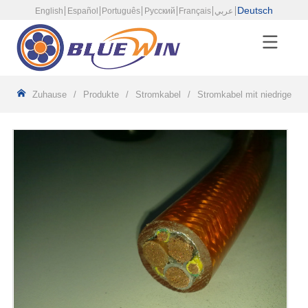
Deutsch
English
Español
Português
Русский
Français
عربي
Zuhause
/
Produkte
/
Stromkabel
/
Stromkabel mit niedrigerer