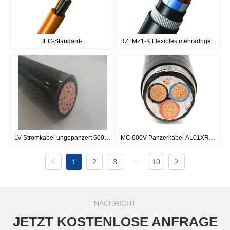
IEC-Standard-
RZ1MZ1-K Flexibles mehradriges 
Feuerwiderstandskabel, 
LSZH-Kabel aus Kupfer mit 
mehradriges, ungepanzertes Kabel, 
Stahldrahtpanzerung (SWA)
300/500 V
LV-Stromkabel ungepanzert 600V 
MC 600V Panzerkabel AL01XRH 
RHH, RHW, XHHW, XHHW / PVC 
AL01XXH GS01XRH GS01XXH
1
2
3
...
10
XHHW-2 / PVC, XHHW-2 / CPE, 
THHN / PVC
NACHRICHT
JETZT KOSTENLOSE ANFRAGE