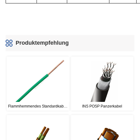
Produktempfehlung
Flammhemmendes Standardkabel 
INS POSP Panzerkabel
BS7211, einadrig, ohne Mantel, 
450/750 V