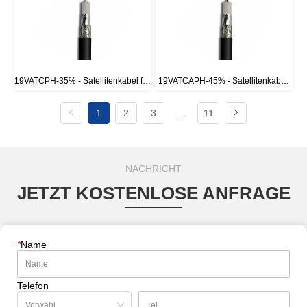
19VATCPH-35% - Satellitenkabel für 
19VATCAPH-45% - Satellitenkabel 
CATV France Standard
für CATV France Standard
1
2
3
...
11
NACHRICHT
JETZT KOSTENLOSE ANFRAGE
*
Name
Telefon