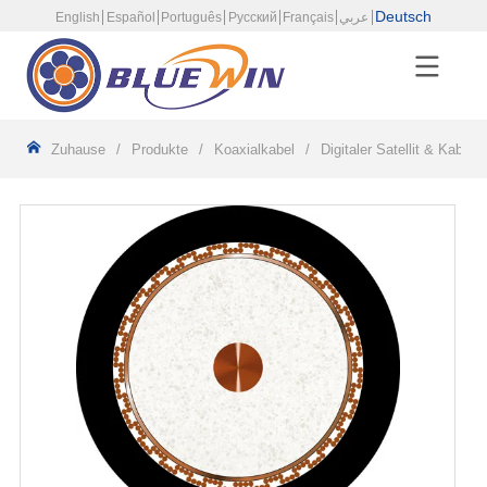
Deutsch
English
Español
Português
Русский
Français
عربي
Zuhause
/
Produkte
/
Koaxialkabel
/
Digitaler Satellit & Kabel