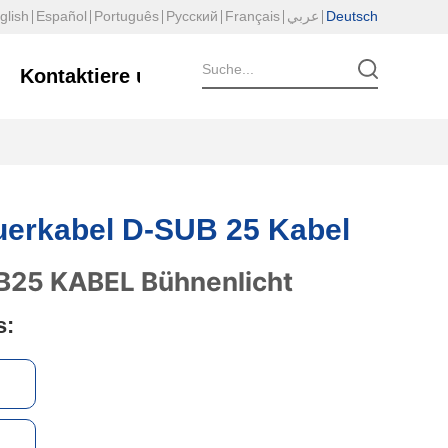
glish
Español
Português
Русский
Français
عربي
Deutsch
Kontaktiere uns
erkabel D-SUB 25 Kabel
s: