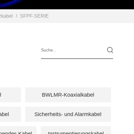
zkabel
/
SFPF-SERIE
l
BWLMR-Koaxialkabel
abel
Sicherheits- und Alarmkabel
endes Kabel
Instrumentierungskabel