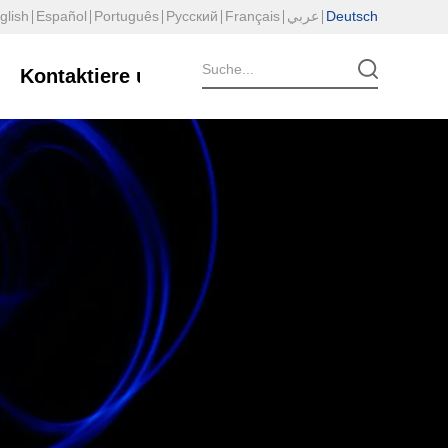
glish
Español
Português
Русский
Français
عربي
Deutsch
Kontaktiere uns