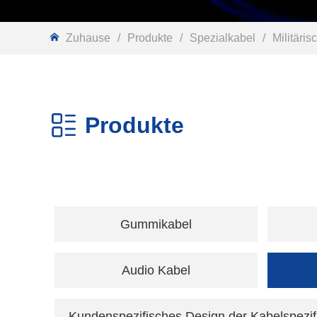
Zuhause
/
Produkte
/
Spezialkabel
/
Militäri
Produkte
Gummikabel
Audio Kabel
Kundenspezifisches Design der Kabelspezif