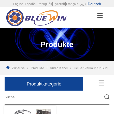
Deutsch
English
Español
Português
Русский
Français
عربي
Produkte
Zuhause
/
Produkte
/
Audio Kabel
/
Heißer Verkauf für Bühnen
Produktkategorie