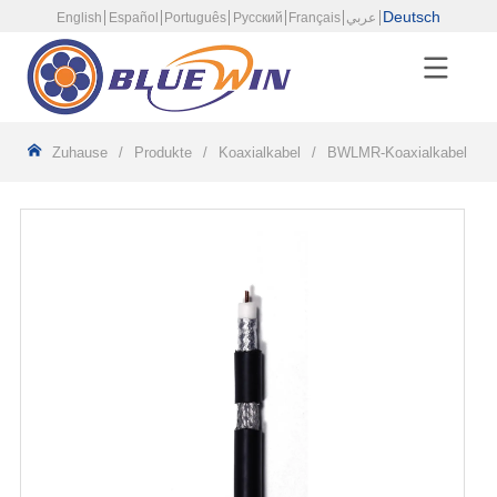
Deutsch
English
Español
Português
Русский
Français
عربي
Zuhause
/
Produkte
/
Koaxialkabel
/
BWLMR-Koaxialkabel
/