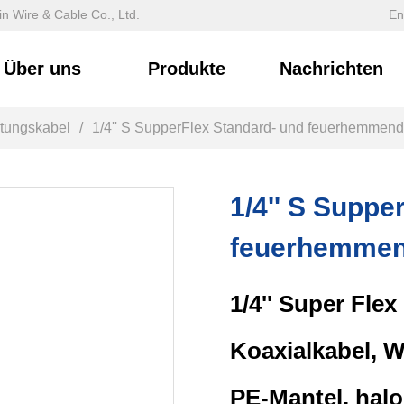
n Wire & Cable Co., Ltd.
En
Über uns
Produkte
Nachrichten
tungskabel
/
1/4'' S SupperFlex Standard- und feuerhemmend
1/4'' S Suppe
feuerhemmen